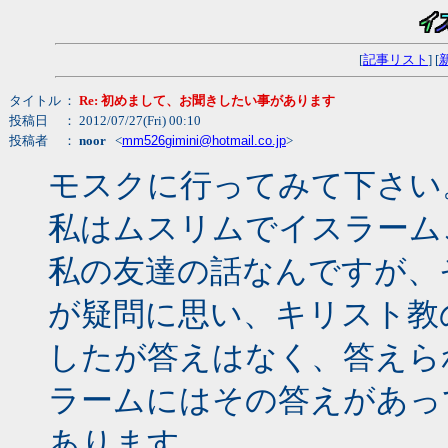
[
記事リスト
] [
タイトル
：
Re: 初めまして、お聞きしたい事があります
投稿日
： 2012/07/27(Fri) 00:10
投稿者
：
noor
<
mm526gimini@hotmail.co.jp
>
モスクに行ってみて下さい
私はムスリムでイスラーム
私の友達の話なんですが、
が疑問に思い、キリスト教
したが答えはなく、答えら
ラームにはその答えがあっ
あります。