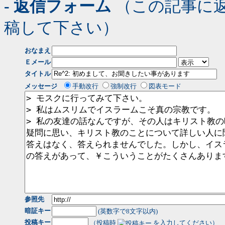
- 返信フォーム
（この記事に
稿して下さい）
おなまえ
Ｅメール
タイトル
メッセージ
手動改行
強制改行
図表モード
参照先
暗証キー
(英数字で8文字以内)
投稿キー
（投稿時
を入力してください）