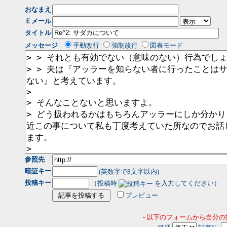
おなまえ
Ｅメール
タイトル
メッセージ
手動改行
強制改行
図表モード
参照先
暗証キー
(英数字で8文字以内)
投稿キー
（投稿時
を入力してください）
プレビュー
- 以下のフォームから自分