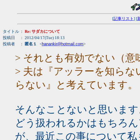
[
記事リスト
] [
タイトル
：
Re: サダカについて
投稿日
： 2012/04/17(Tue) 18:13
投稿者
：
匿名１
<
hanankir@hotmail.com
>
> それとも有効でない（
> 夫は『アッラーを知ら
らない』と考えています。
そんなことないと思います
どう扱われるかはもちろん
が、最近この事について私