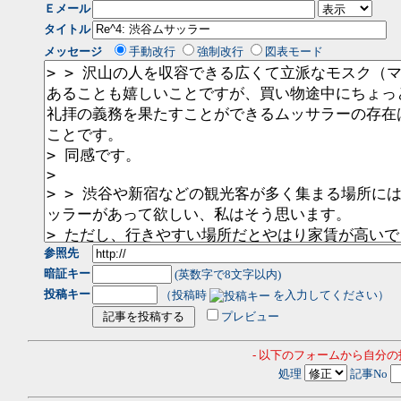
Ｅメール
タイトル
メッセージ
手動改行
強制改行
図表モード
参照先
暗証キー
(英数字で8文字以内)
投稿キー
（投稿時
を入力してください）
プレビュー
- 以下のフォームから自分
処理
記事No