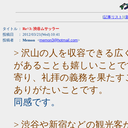
[
記事リスト
] [
タイトル
：
Re^3: 渋谷ムサッラー
投稿日
： 2012/03/21(Wed) 10:41
投稿者
：
Memon
<
memon3@hotmail.com
>
> 沢山の人を収容できる
があることも嬉しいことで
寄り、礼拝の義務を果たす
ありがたいことです。
同感です。
> 渋谷や新宿などの観光