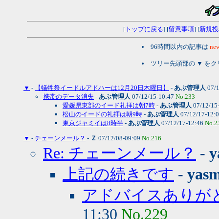
[
トップに戻る
] [
留意事項
] [
新規投
96時間以内の記事は
new
ツリー先頭部の ▼ を
▼
-
【犠牲祭イードルアドハーは12月20日木曜日】
-
あぶ管理人
07/1
携帯のデータ消失
-
あぶ管理人
07/12/15-10:47
No.233
愛媛県東部のイード礼拝は朝7時
-
あぶ管理人
07/12/15
松山のイードの礼拝は朝9時
-
あぶ管理人
07/12/17-12:
東京ジャミイは8時半
-
あぶ管理人
07/12/17-12:46
No.2
▼
-
チェーンメール？
-
Ｚ
07/12/08-09:09
No.216
Re: チェーンメール？
-
y
上記の続きです
-
yas
アドバイスありが
11:30
No.229