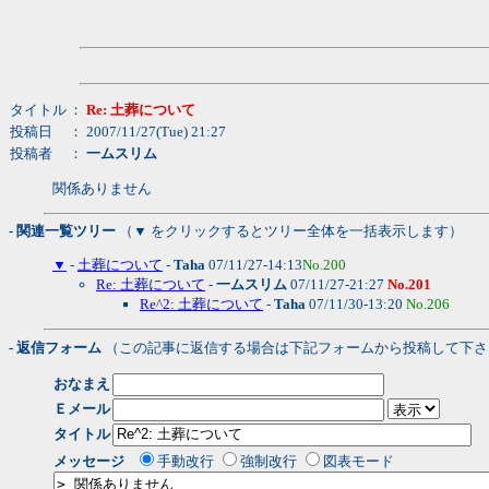
タイトル
：
Re: 土葬について
投稿日
： 2007/11/27(Tue) 21:27
投稿者
：
一ムスリム
関係ありません
- 関連一覧ツリー
（▼ をクリックするとツリー全体を一括表示します）
▼
-
土葬について
-
Taha
07/11/27-14:13
No.200
Re: 土葬について
-
一ムスリム
07/11/27-21:27
No.201
Re^2: 土葬について
-
Taha
07/11/30-13:20
No.206
- 返信フォーム
（この記事に返信する場合は下記フォームから投稿して下さ
おなまえ
Ｅメール
タイトル
メッセージ
手動改行
強制改行
図表モード