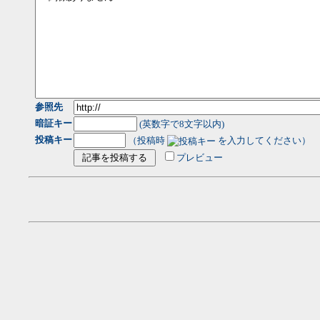
参照先
暗証キー
(英数字で8文字以内)
投稿キー
（投稿時
を入力してください）
プレビュー