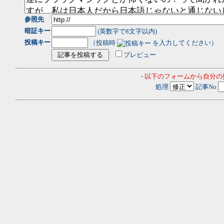
参照先
暗証キー
(英数字で8文字以内)
投稿キー
（投稿時
を入力してください）
プレビュー
- 以下のフォームから自分
処理
記事No