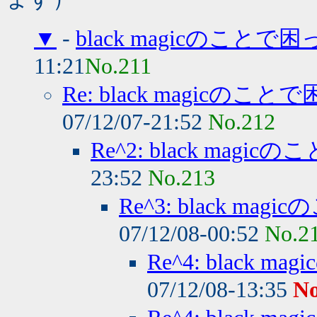
▼
-
black magicのこと
11:21
No.211
Re: black magicの
07/12/07-21:52
No.212
Re^2: black ma
23:52
No.213
Re^3: black m
07/12/08-00:52
No.2
Re^4: black
07/12/08-13:35
No