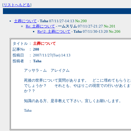
[
リストへもどる
]
土葬について
-
Taha
07/11/27-14:13
No.200
Re: 土葬について
-
一ムスリム
07/11/27-21:27
No.201
Re^2: 土葬について
-
Taha
07/11/30-13:20
No.206
タイトル
：
土葬について
記事No
：
200
投稿日
： 2007/11/27(Tue) 14:13
投稿者
：
Taha
アッサラ－ム アレイクム
死後の世界について質問があります。 どこに埋めてもらうと
でしょうか？ それとも、やはりこの現世での行いがあくま
か？？
知識のある方、是非教えて下さい。宜しくお願いします。
Taha