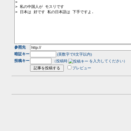
参照先
暗証キー
(英数字で8文字以内)
投稿キー
（投稿時
を入力してください）
プレビュー