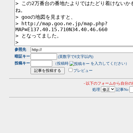
参照先
暗証キー
(英数字で8文字以内)
投稿キー
（投稿時
を入力してください）
プレビュー
- 以下のフォームから自分
処理
記事No