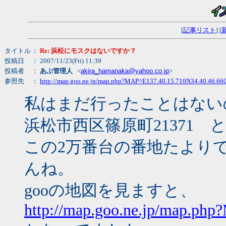
[
記事リスト
] [
タイトル
：
Re: 浜松にモスクはないですか？
投稿日
： 2007/11/23(Fri) 11:39
投稿者
：
あぶ管理人
<
akira_hamanaka@yahoo.co.jp
>
参照先
：
http://map.goo.ne.jp/map.php?MAP=E137.40.15.710N34.40.46.66
私はまだ行ったことはない
浜松市西区篠原町21371
この2万番台の番地たより
んね。
gooの地図を見ますと、
http://map.goo.ne.jp/map.ph