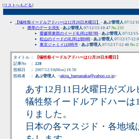
[
リストへもどる
]
【犠牲祭イードルアドハーは12月20日木曜日】
-
あぶ管理人
07/12/1
携帯のデータ消失
-
あぶ管理人
07/12/15-10:47
No.233
愛媛県東部のイード礼拝は朝7時
-
あぶ管理人
07/12/15
松山のイードの礼拝は朝9時
-
あぶ管理人
07/12/17-12:
東京ジャミイは8時半
-
あぶ管理人
07/12/17-12:46
No.2
タイトル
：
【犠牲祭イードルアドハーは12月20日木曜日】
記事No
：
228
投稿日
： 2007/12/10(Mon) 18:50
投稿者
：
あぶ管理人
<
akira_hamanaka@yahoo.co.jp
>
あす12月11日火曜日がズ
犠牲祭イードルアドハーは1
りました。
日本の各マスジド・各地域は
をします。