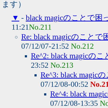
ます）
▼
-
black magicのこと
11:21
No.211
Re: black magicの
07/12/07-21:52
No.212
Re^2: black ma
23:52
No.213
Re^3: black m
07/12/08-00:52
No.2
Re^4: black
07/12/08-13:35
No