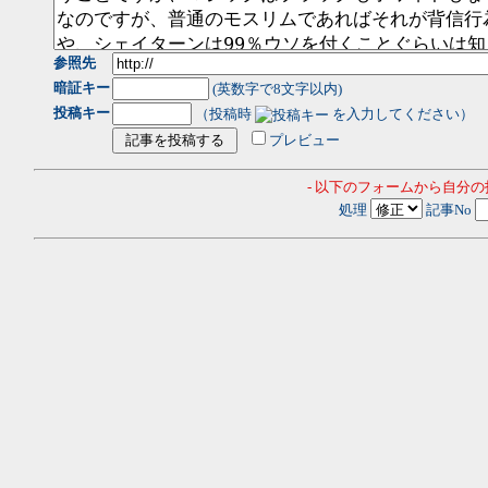
参照先
暗証キー
(英数字で8文字以内)
投稿キー
（投稿時
を入力してください）
プレビュー
- 以下のフォームから自分
処理
記事No