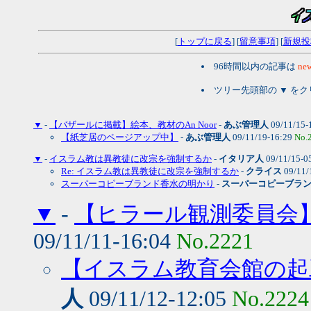
[
トップに戻る
] [
留意事項
] [
新規投
96時間以内の記事は
new
ツリー先頭部の ▼ を
▼
-
【バザールに掲載】絵本、教材のAn Noor
-
あぶ管理人
09/11/15-
【紙芝居のページアップ中】
-
あぶ管理人
09/11/19-16:29
No.
▼
-
イスラム教は異教徒に改宗を強制するか
-
イタリア人
09/11/15-0
Re: イスラム教は異教徒に改宗を強制するか
-
クライス
09/11/
スーパーコピーブランド香水の明かり
-
スーパーコピーブラ
▼
-
【ヒラール観測委員会
09/11/11-16:04
No.2221
【イスラム教育会館の起
人
09/11/12-12:05
No.2224