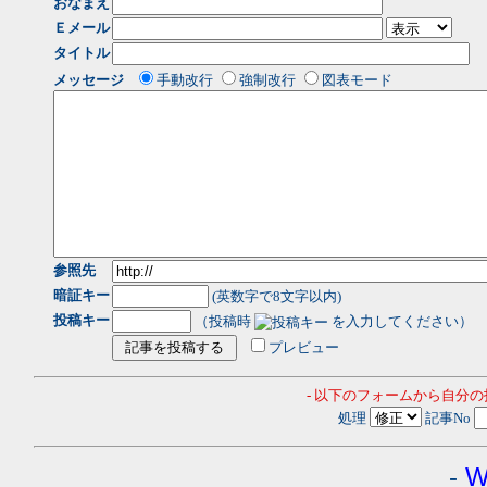
おなまえ
Ｅメール
タイトル
メッセージ
手動改行
強制改行
図表モード
参照先
暗証キー
(英数字で8文字以内)
投稿キー
（投稿時
を入力してください）
プレビュー
- 以下のフォームから自分
処理
記事No
-
W