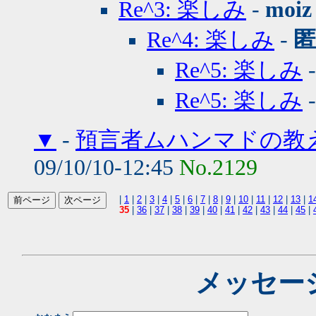
Re^3: 楽しみ
-
moiz
Re^4: 楽しみ
-
匿
Re^5: 楽しみ
Re^5: 楽しみ
▼
-
預言者ムハンマドの教
09/10/10-12:45
No.2129
|
1
|
2
|
3
|
4
|
5
|
6
|
7
|
8
|
9
|
10
|
11
|
12
|
13
|
1
35
|
36
|
37
|
38
|
39
|
40
|
41
|
42
|
43
|
44
|
45
|
メッセー