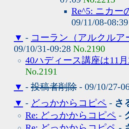
Re^5: ニ
09/11/08-08:3
▼
-
コーラン（アルクルア
09/10/31-09:28
No.2190
40ハディース講座は11月
No.2191
▼
-
投稿者削除
- 09/10/27-0
▼
-
どっかからコピペ
-
さ
Re: どっかからコピペ
-
Re: どっかからコピペ
-