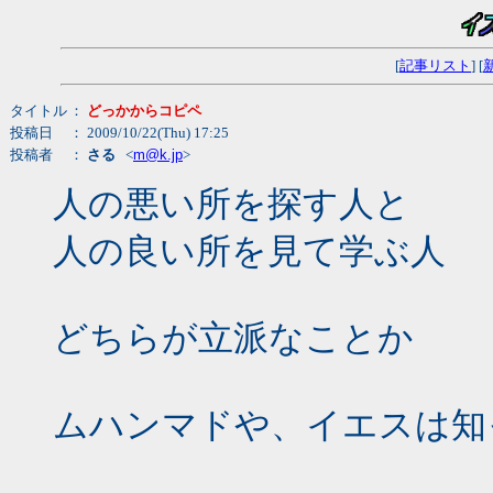
[
記事リスト
] [
タイトル
：
どっかからコピペ
投稿日
： 2009/10/22(Thu) 17:25
投稿者
：
さる
<
m@k.jp
>
人の悪い所を探す人と
人の良い所を見て学ぶ人
どちらが立派なことか
ムハンマドや、イエスは知