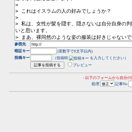
参照先
暗証キー
(英数字で8文字以内)
投稿キー
（投稿時
を入力してください）
プレビュー
- 以下のフォームから自分
処理
記事No