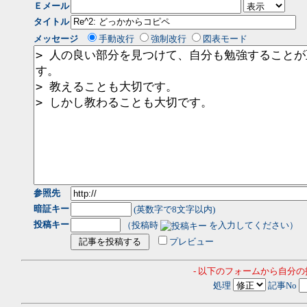
Ｅメール
タイトル
メッセージ
手動改行
強制改行
図表モード
参照先
暗証キー
(英数字で8文字以内)
投稿キー
（投稿時
を入力してください）
プレビュー
- 以下のフォームから自分
処理
記事No