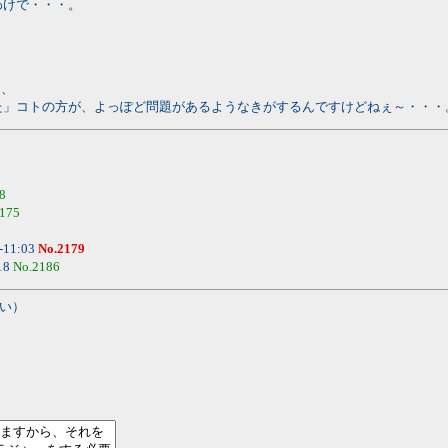
わけで・・・。
も、
た」コトの方が、よっぽど問題があるようなきがするんですけどねぇ～・・・
8
175
-11:03
No.2179
18
No.2186
い）