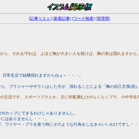
[
記事リスト
] [
新着記事
] [
ワード検索
] [
管理用
]
すから、それを守れば、よほど胸が大きい人を除けば、胸の形は隠れますから
、日常生活で結構揺れますからねぇ～・・・。
ら、ブラジャーやサラシはした方が、揺れることによる「胸の自己主張(笑)
のの主流です。スポーツブラとか、主に年配層むけのらくらくブラ、小中学生
やDカップにできるわけじゃありませんし。
ーにはありませんし・・・。
が、ワイヤー・ブラを使う時にそのような行為をしなきゃいいわけですし・・