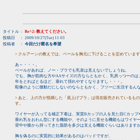
タイトル
：
Re^2: 教えてください。
投稿日
： 2009/10/27(Tue) 11:03
投稿者
：
今回だけ匿名を希望
> クルアーンの教えでは、ベールを胸元に下げることを定めていま
あ～・・・。
ベールがあれば、ノー・ブラでも乳首は見えないでしょうね。
でも、胸が筋肉な方やAAサイズの方ならともかく、乳房っつーのは
年をとればとるほど、垂れて揺れやすくなりますし・・・。
彫像のように微動だにしないのならともかく、フツーに生活するんな
> あと、上の方が指摘した「底上げブラ」は現在販売されているも
す。
ワイヤーが入ってる補正下着は、実質Bカップの人を見た目Cカップ
垂れ乳をおわん型にする機能や、そのように見せる機能もはワイヤ
背中や腹から持ってきた脂肪を多少は支える機能ぐらいはあります
胸を偽るのに実質的に効果があるのはパッドですが、