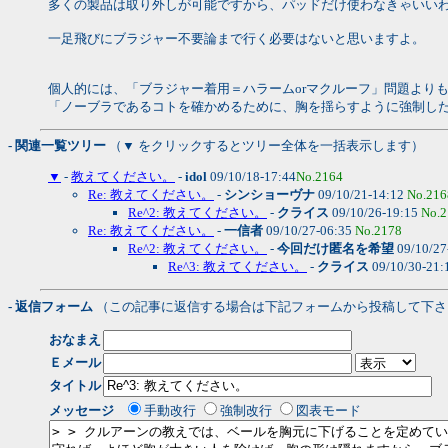
多くの製品は取り外しが可能ですから、パッドだけ使わなきゃいい
一足飛びにブラジャー不要論まで行く必要はないと思いますよ。
個人的には、「ブラジャー着用＝ハラームorマクルーフ」問題より
「ノーブラであるコトを確かめるために、胸を揺らすように強制し
- 関連一覧ツリー
（▼ をクリックするとツリー全体を一括表示します）
▼
-
教えてください。
-
idol
09/10/18-17:44
No.2164
Re: 教えてください。
-
シンショーヴナ
09/10/21-14:12
No.216
Re^2: 教えてください。
-
クライス
09/10/26-19:15
No.2
Re: 教えてください。
-
一信者
09/10/27-06:35
No.2178
Re^2: 教えてください。
-
今回だけ匿名を希望
09/10/27
Re^3: 教えてください。
-
クライス
09/10/30-21:
- 返信フォーム
（この記事に返信する場合は下記フォームから投稿して下さ
おなまえ
Ｅメール
タイトル
メッセージ
手動改行
強制改行
図表モード