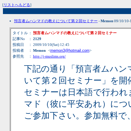
[
リストへもどる
]
預言者ムハンマドの教えについて第２回セミナー
-
Memon
09/10/10-
タイトル
：
預言者ムハンマドの教えについて第２回セミナー
記事No
：
2129
投稿日
： 2009/10/10(Sat) 12:45
投稿者
：
Memon
<
memon3@hotmail.com
>
参照先
：
http://j-muslims.org/
下記の通り「預言者ムハン
いて第２回セミナー」を開
セミナーは日本語で行われ
マド（彼に平安あれ）につ
ご参加下さい。参加無料で