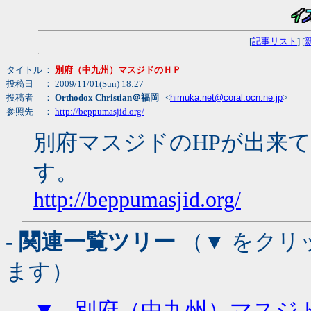
[
記事リスト
] [
タイトル
：
別府（中九州）マスジドのＨＰ
投稿日
： 2009/11/01(Sun) 18:27
投稿者
：
Orthodox Christian＠福岡
<
himuka.net@coral.ocn.ne.jp
>
参照先
：
http://beppumasjid.org/
別府マスジドのHPが出来
す。
http://beppumasjid.org/
- 関連一覧ツリー
（▼ をクリ
ます）
▼
-
別府（中九州）マスジ