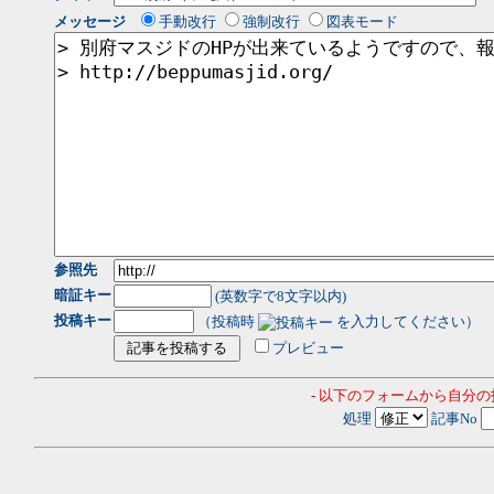
メッセージ
手動改行
強制改行
図表モード
参照先
暗証キー
(英数字で8文字以内)
投稿キー
（投稿時
を入力してください）
プレビュー
- 以下のフォームから自分
処理
記事No