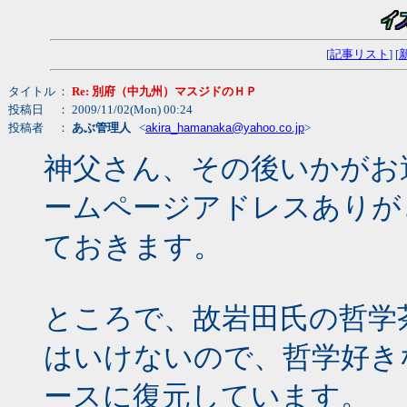
[
記事リスト
] [
タイトル
：
Re: 別府（中九州）マスジドのＨＰ
投稿日
： 2009/11/02(Mon) 00:24
投稿者
：
あぶ管理人
<
akira_hamanaka@yahoo.co.jp
>
神父さん、その後いかがお
ームページアドレスありが
ておきます。
ところで、故岩田氏の哲学
はいけないので、哲学好き
ースに復元しています。