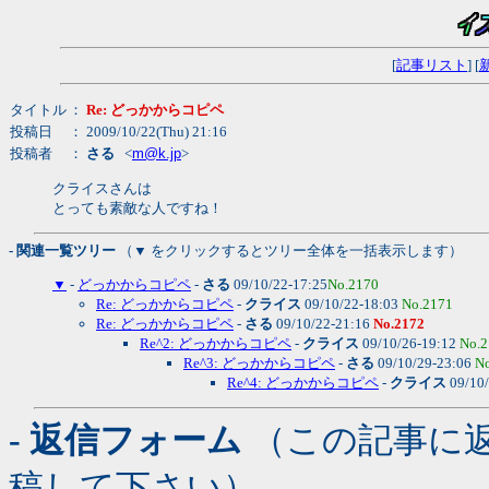
[
記事リスト
] [
タイトル
：
Re: どっかからコピペ
投稿日
： 2009/10/22(Thu) 21:16
投稿者
：
さる
<
m@k.jp
>
クライスさんは
とっても素敵な人ですね！
- 関連一覧ツリー
（▼ をクリックするとツリー全体を一括表示します）
▼
-
どっかからコピペ
-
さる
09/10/22-17:25
No.2170
Re: どっかからコピペ
-
クライス
09/10/22-18:03
No.2171
Re: どっかからコピペ
-
さる
09/10/22-21:16
No.2172
Re^2: どっかからコピペ
-
クライス
09/10/26-19:12
No.2
Re^3: どっかからコピペ
-
さる
09/10/29-23:06
N
Re^4: どっかからコピペ
-
クライス
09/10
- 返信フォーム
（この記事に
稿して下さい）