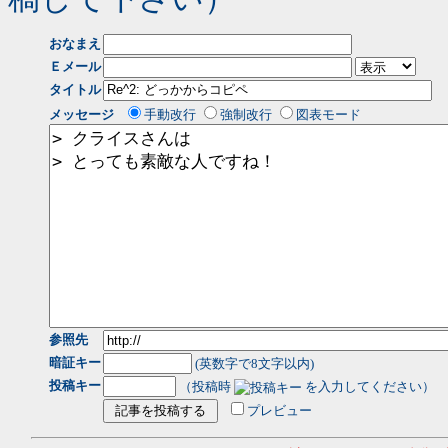
おなまえ
Ｅメール
タイトル
メッセージ
手動改行
強制改行
図表モード
参照先
暗証キー
(英数字で8文字以内)
投稿キー
（投稿時
を入力してください）
プレビュー