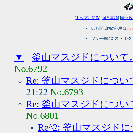
[
トップに戻る
] [
留意事項
] [
新規投
96時間以内の記事は
new
ツリー先頭部の ▼ を
▼
-
釜山マスジドについて
No.6792
Re: 釜山マスジドについ
21:22
No.6793
Re: 釜山マスジドについ
No.6801
Re^2: 釜山マスジド