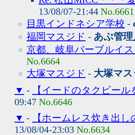
13/08/07-21:44
No.6661
目黒インドネシア学校
-
福岡マスジド
-
あぶ管理
京都、岐阜バーブルイス
No.6664
大塚マスジド
-
大塚マス
▼
-
【イードのタクビール
09:47
No.6646
▼
-
【ホームレス炊き出し
13/08/04-23:03
No.6634