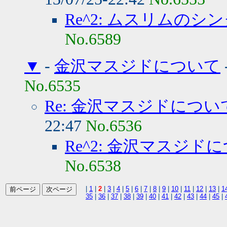
Re^2: ムスリムのシ
No.6589
▼
-
金沢マスジドについて
No.6535
Re: 金沢マスジドについ
22:47
No.6536
Re^2: 金沢マスジド
No.6538
|
1
|
2
|
3
|
4
|
5
|
6
|
7
|
8
|
9
|
10
|
11
|
12
|
13
|
1
35
|
36
|
37
|
38
|
39
|
40
|
41
|
42
|
43
|
44
|
45
|