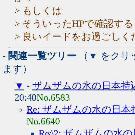
> もしくは
> そういったHPで確認す
> 良いイードをお過ごしく
- 関連一覧ツリー
（▼ をクリ
ます）
▼
-
ザムザムの水の日本持
20:40
No.6583
Re: ザムザムの水の日
No.6640
Re^2: ザムザムの