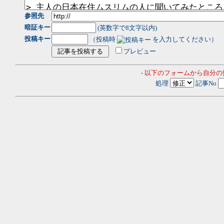
参照先
暗証キー
(英数字で8文字以内)
投稿キー
（投稿時
を入力してください）
プレビュー
- 以下のフォームから自分
処理
記事No