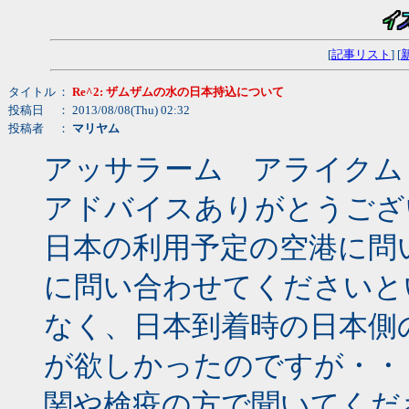
[
記事リスト
] [
タイトル
：
Re^2: ザムザムの水の日本持込について
投稿日
： 2013/08/08(Thu) 02:32
投稿者
：
マリヤム
アッサラーム アライクム
アドバイスありがとうござ
日本の利用予定の空港に問
に問い合わせてくださいと
なく、日本到着時の日本側
が欲しかったのですが・・
関や検疫の方で聞いてくだ