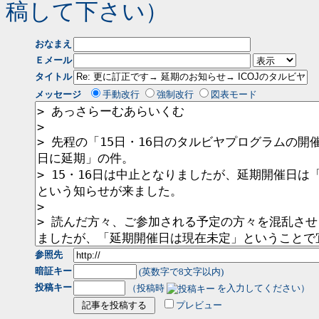
稿して下さい）
おなまえ
Ｅメール
タイトル
メッセージ
手動改行
強制改行
図表モード
参照先
暗証キー
(英数字で8文字以内)
投稿キー
（投稿時
を入力してください）
プレビュー