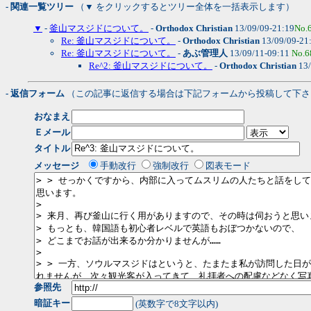
- 関連一覧ツリー
（▼ をクリックするとツリー全体を一括表示します）
▼
-
釜山マスジドについて。
-
Orthodox Christian
13/09/09-21:19
No.
Re: 釜山マスジドについて。
-
Orthodox Christian
13/09/09-21
Re: 釜山マスジドについて。
-
あぶ管理人
13/09/11-09:11
No.6
Re^2: 釜山マスジドについて。
-
Orthodox Christian
13/
- 返信フォーム
（この記事に返信する場合は下記フォームから投稿して下さ
おなまえ
Ｅメール
タイトル
メッセージ
手動改行
強制改行
図表モード
参照先
暗証キー
(英数字で8文字以内)