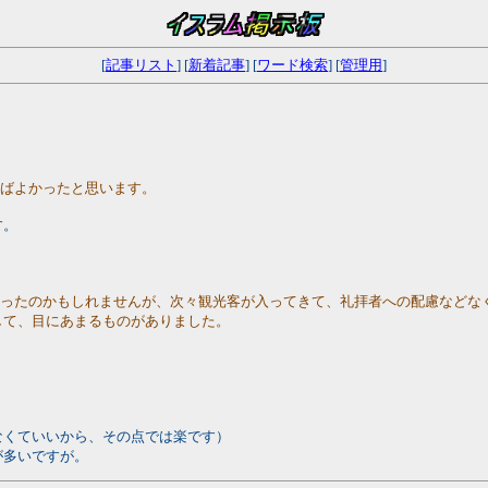
[
記事リスト
] [
新着記事
] [
ワード検索
] [
管理用
]
ればよかったと思います。
す。
かったのかもしれませんが、次々観光客が入ってきて、礼拝者への配慮などな
して、目にあまるものがありました。
、
なくていいから、その点では楽です）
が多いですが。