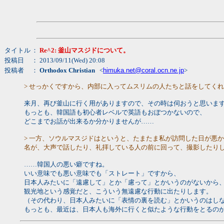
タイトル
：
Re^2: 釜山マスジドについて。
投稿日
： 2013/09/11(Wed) 20:08
投稿者
：
Orthodox Christian
<
himuka.net@coral.ocn.ne.jp
>
> せっかくですから、内部に入ってムスリムの人たちと話をしてく
来月、再び釜山に行く用がありますので、その時は伺おうと思いま
もっとも、韓国語も初心者レベルで英語もおぼつかないので、
どこまでお話が出来るか分かりませんが……
> 一方、ソウルマスジドはというと、たまたま私が訪問した日が悪
名が、大声で話したり、礼拝している人の前に回って、撮影したり
……韓国人の悪い癖ですね。
いい意味でも悪い意味でも「ストレート」ですから、
日本人みたいに「遠慮して」とか「慮って」とかいうのがないから
観光地という感覚だと、こういう無遠慮な行動に出たりします。
（その代わり、日本人みたいに「表情の裏を読む」とかいうのはし
もっとも、最近は、日本人も海外に行くと似たような行動をとるの