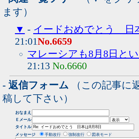
ます）
▼
-
イードおめでとう 日本
21:01
No.6659
マレーシアも8月8日と
21:13
No.6660
- 返信フォーム
（この記事に
稿して下さい）
おなまえ
Ｅメール
タイトル
メッセージ
手動改行
強制改行
図表モード