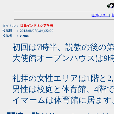
[
記事リスト
] [
タイトル
：
目黒インドネシア学校
投稿日
： 2013/08/07(Wed) 22:09
投稿者
：
cizma
初回は7時半、説教の後の第2
大使館オープンハウスは9時
礼拝の女性エリアは1階と2,
男性は校庭と体育館、4階
イマームは体育館に居ます