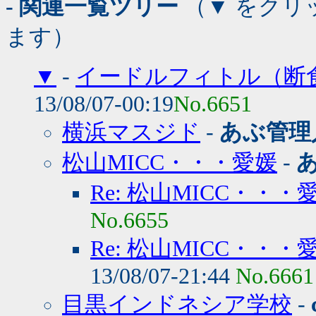
- 関連一覧ツリー
（▼ をクリ
ます）
▼
-
イードルフィトル（断
13/08/07-00:19
No.6651
横浜マスジド
-
あぶ管理
松山MICC・・・愛媛
-
Re: 松山MICC・・・
No.6655
Re: 松山MICC・
13/08/07-21:44
No.6661
目黒インドネシア学校
-