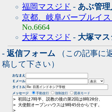
福岡マスジド
-
あぶ管理
京都、岐阜バーブルイス
No.6664
大塚マスジド
-
大塚マス
- 返信フォーム
（この記事に
稿して下さい）
おなまえ
Ｅメール
タイトル
メッセージ
手動改行
強制改行
図表モード