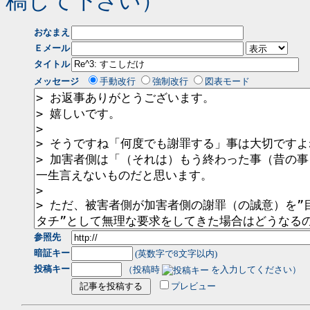
稿して下さい）
おなまえ
Ｅメール
タイトル
メッセージ
手動改行
強制改行
図表モード
参照先
暗証キー
(英数字で8文字以内)
投稿キー
（投稿時
を入力してください）
プレビュー