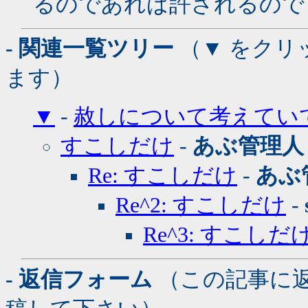
るのであれば許されるので
- 関連一覧ツリー
（▼ をクリ
ます）
▼
-
赦しについて考えてい
すこしだけ
-
あぶ管理人
Re: すこしだけ
-
あぶ
Re^2: すこしだけ
-
Re^3: すこしだ
- 返信フォーム
（この記事に