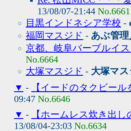
13/08/07-21:44
No.6661
目黒インドネシア学校
-
福岡マスジド
-
あぶ管理
京都、岐阜バーブルイス
No.6664
大塚マスジド
-
大塚マス
▼
-
【イードのタクビール
09:47
No.6646
▼
-
【ホームレス炊き出し
13/08/04-23:03
No.6634