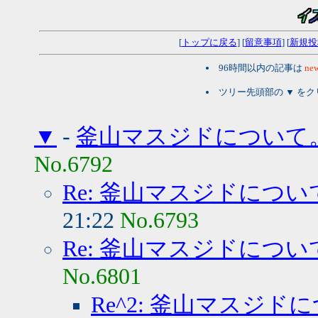
[
トップに戻る
] [
留意事項
] [
新規投
96時間以内の記事は
new
ツリー先頭部の ▼ を
▼
-
釜山マスジドについて
No.6792
Re: 釜山マスジドについ
21:22
No.6793
Re: 釜山マスジドについ
No.6801
Re^2: 釜山マスジド