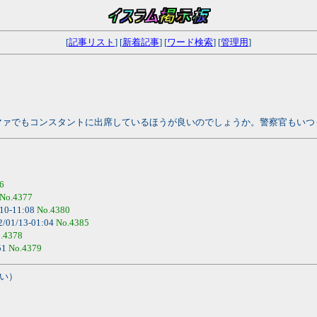
[
記事リスト
] [
新着記事
] [
ワード検索
] [
管理用
]
マァでもコンスタントに出席しているほうが良いのでしょうか。警察官もいつ
6
No.4377
10-11:08
No.4380
2/01/13-01:04
No.4385
.4378
51
No.4379
い）