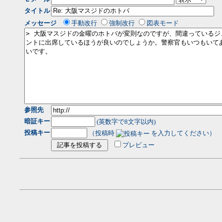
タイトル
メッセージ
手動改行
強制改行
図表モード
参照先
暗証キー
(英数字で8文字以内)
投稿キー
（投稿時
を入力してください）
プレビュー