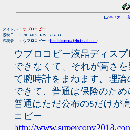
[
記事リスト
] [
タイトル
：
ウブロコピー
投稿日
： 2013/07/31(Wed) 14:38
投稿者
：
ウブロコピー
<
herololsimida@hotmail.com
>
ウブロコピー液晶ディスプ
できなくて、それが高さを
て腕時計をまねます。理論
できて、普通は保険のため
普通はただ公布の5だけが
コピー
http://www.supercopy2018.com