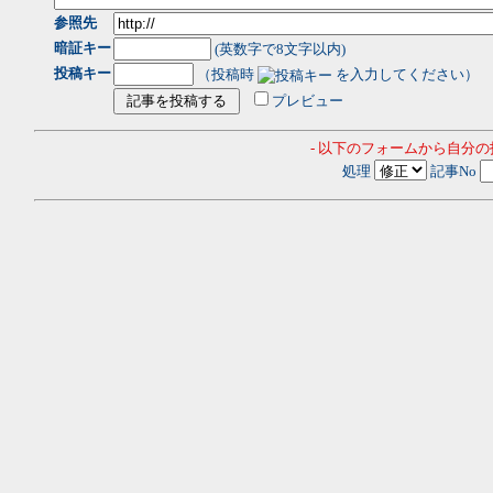
参照先
暗証キー
(英数字で8文字以内)
投稿キー
（投稿時
を入力してください）
プレビュー
- 以下のフォームから自分
処理
記事No