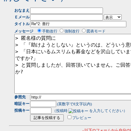
おなまえ
Ｅメール
タイトル
メッセージ
手動改行
強制改行
図表モード
参照先
暗証キー
(英数字で8文字以内)
投稿キー
（投稿時
を入力してください）
プレビュー
- 以下のフォームから自分