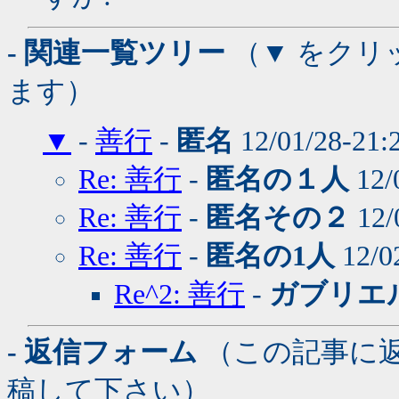
- 関連一覧ツリー
（▼ をクリ
ます）
▼
-
善行
-
匿名
12/01/28-21:
Re: 善行
-
匿名の１人
12/
Re: 善行
-
匿名その２
12/
Re: 善行
-
匿名の1人
12/0
Re^2: 善行
-
ガブリエ
- 返信フォーム
（この記事に
稿して下さい）