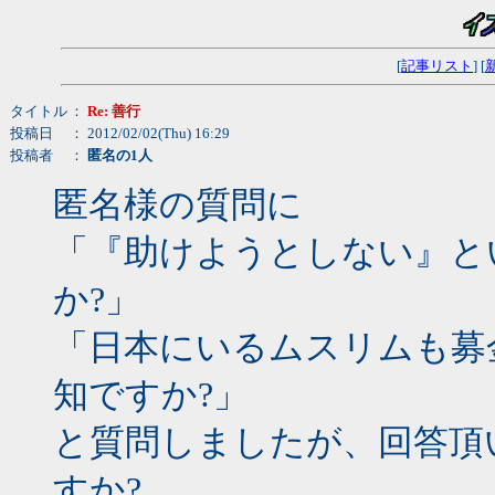
[
記事リスト
] [
タイトル
：
Re: 善行
投稿日
： 2012/02/02(Thu) 16:29
投稿者
：
匿名の1人
匿名様の質問に
「『助けようとしない』と
か?」
「日本にいるムスリムも募
知ですか?」
と質問しましたが、回答頂
すか?