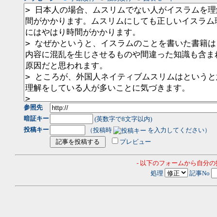
参照先
暗証キー
(英数字で8文字以内)
投稿キー
（投稿時
を入力してください）
プレビュー
- 以下のフォームから自分
処理
記事No