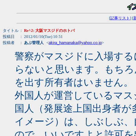
[
記事リスト
] [
タイトル
：
Re^2: 大阪マスジドのホトバ
投稿日
： 2012/01/10(Tue) 10:51
投稿者
：
あぶ管理人
<
akira_hamanaka@yahoo.co.jp
>
警察がマスジドに入場する
らないと思います。もちろ
を出す所有者はいません。
外国人が運営しているマス
国人（発展途上国出身者が
イメージ）は、しぶしぶ、
ので、いいですよと許可を