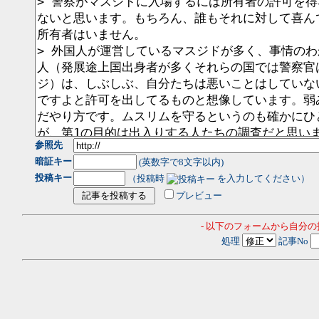
参照先
暗証キー
(英数字で8文字以内)
投稿キー
（投稿時
を入力してください）
プレビュー
- 以下のフォームから自分
処理
記事No