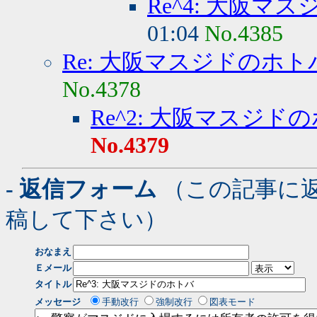
Re^4: 大阪マ
01:04
No.4385
Re: 大阪マスジドのホト
No.4378
Re^2: 大阪マスジド
No.4379
- 返信フォーム
（この記事に
稿して下さい）
おなまえ
Ｅメール
タイトル
メッセージ
手動改行
強制改行
図表モード