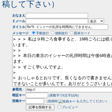
稿して下さい）
おなまえ
Ｅメール
タイトル
メッセージ
手動改行
強制改行
図表モード
参照先
暗証キー
(英数字で8文字以内)
投稿キー
（投稿時
を入力してください）
プレビュー