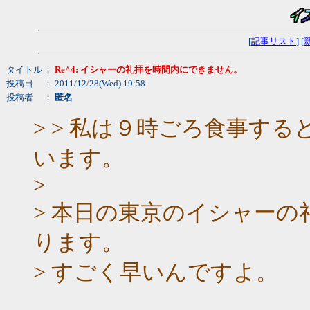
[
記事リスト
] [
タイトル
：
Re^4: イシャーの礼拝を時間内にできません。
投稿日
： 2011/12/28(Wed) 19:58
投稿者
：
匿名
> > 私は９時ごろ食事す
います。
>
> 本日の東京のイシャーの
ります。
> すごく早いんですよ。