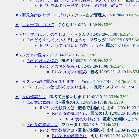
Re^2: ウルドゥー語でバジャルの意味、教えて下さい
▼
-
新兄弟姉妹サポートプロジェクト
-
あぶ管理人
12/10/09-08:08
No
▼
-
ニカーフについて
-
さらむ
12/10/08-11:39
No.5260
▼
-
どうすればいいのでしょうか
-
ツカサ
12/09/29-00:38
No.5247
Re: どうすればいいのでしょうか
-
マワッダ
12/09/29-06:32
No
Re^2: どうすればいいのでしょうか
-
匿名
12/09/30-01:
▼
-
メガネの悩み
-
L
12/09/24-12:17
No.5226
Re: メガネの悩み
-
匿名
12/09/25-12:05
No.5229
Re^2: メガネの悩み
-
L
12/09/28-16:08
No.5245
Re^3: メガネの悩み
-
匿名
12/09/28-18:10
No.52
▼
-
イスラム教に関心があります。
-
Yuuka
12/09/24-00:10
No.5223
Re: イスラム教に関心があります。
-
長野ムスリマ
12/09/24-0
▼
-
女の奴隷とは
-
匿名でお願いします
12/09/15-22:33
No.5202
Re: 女の奴隷とは
-
匿名の1人
12/09/18-15:48
No.5209
Re^2: 女の奴隷とは
-
匿名でお願いします
12/09/19-23:
Re^3: 女の奴隷とは
-
匿名の1人
12/09/20-10:08
Re^4: 女の奴隷とは
-
匿名でお願いします
Re: 女の奴隷とは
-
マワッダ
12/09/18-20:13
No.5210
Re^2: 女の奴隷とは
-
匿名でお願いします
12/09/19-22:
Re^3: 女の奴隷とは
-
えり
12/09/20-20:42
No.52