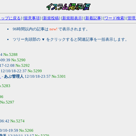
トップに戻る
] [
留意事項
] [
新規投稿
] [
新規順表示
] [
新着記事
] [
ワード検索
] [
管理
96時間以内の記事は
new!
で表示されます。
ツリー先頭部の ▼ をクリックすると関連記事を一括表示します。
14
No.5288
-09:39
No.5290
17-12:08
No.5292
12/10/18-22:37
No.5299
。
-
あぶ管理人
12/10/18-23:57
No.5301
o.5283
96
No.5297
-06:42
No.5274
0/10-19:59
No.5266
失礼
12/10/11-13:17
No.5270