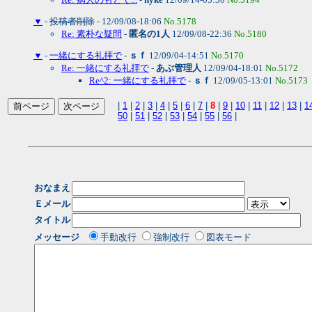
▼
-
投稿者削除
- 12/09/08-18:06
No.5178
Re: 素朴な疑問
-
匿名の1人
12/09/08-22:36
No.5180
▼
-
一緒にする礼拝で
-
ｓｆ
12/09/04-14:51
No.5170
Re: 一緒にする礼拝で
-
あぶ管理人
12/09/04-18:01
No.5172
Re^2: 一緒にする礼拝で
-
ｓｆ
12/09/05-13:01
No.5173
|
1
|
2
|
3
|
4
|
5
|
6
|
7
|
8
|
9
|
10
|
11
|
12
|
13
|
1
50
|
51
|
52
|
53
|
54
|
55
|
56
|
おなまえ
Ｅメール
タイトル
メッセージ
手動改行
強制改行
図表モード