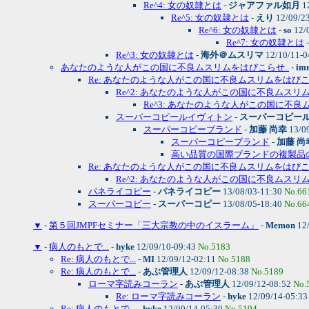
Re^4: 女の奴隷とは
-
ジャアファル如月
1
Re^5: 女の奴隷とは
-
えり
12/09/2
Re^6: 女の奴隷とは
-
so
12/
Re^7: 女の奴隷とは
Re^3: 女の奴隷とは
-
海外＠ムスリマ
12/10/11-0
あなたのような人がこの国に不良ムスリムをはびこらせ..
-
im
Re: あなたのような人がこの国に不良ムスリムをはびこ.
Re^2: あなたのような人がこの国に不良ムスリム
Re^3: あなたのような人がこの国に不良ム
スーパーコピールイヴィトン
-
スーパーコピー
スーパーコピーブランド
-
加藤 尚幸
13/0
スーパーコピーブランド
-
加藤 尚
高い品質の国際ブランドの複製品
Re: あなたのような人がこの国に不良ムスリムをはびこ.
Re^2: あなたのような人がこの国に不良ムスリム
パネライコピー
-
パネライコピー
13/08/03-11:30
No.66
スーパーコピー
-
スーパーコピー
13/08/05-18:40
No.66
▼
-
第５回JMPFセミナー「三大宗教の中のイスラーム」
-
Memon
12/
▼
-
病人のもとで...
-
hyke
12/09/10-09:43
No.5183
Re: 病人のもとで...
-
MI
12/09/12-02:11
No.5188
Re: 病人のもとで...
-
あぶ管理人
12/09/12-08:38
No.5189
ローマ字読みコーラン
-
あぶ管理人
12/09/12-08:52
No.
Re: ローマ字読みコーラン
-
hyke
12/09/14-05:3
Re: 病人のもとで...
-
hyke
12/09/14-05:30
No.5194