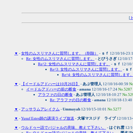
[
▼
-
女性のムスリマさんに質問します。（削除）
-
ｓｆ
12/10/16-23:
Re: 女性のムスリマさんに質問します。
-
とびうさぎ
12/10/17
Re^2: 女性のムスリマさんに質問します。
-
ｓｆ
12/10/
Re^3: 女性のムスリマさんに質問します。
-
ｓｆ
Re^4: 女性のムスリマさんに質問します
▼
-
【イードルアドハーは10月26日】
-
あぶ管理人
12/10/16-00:59
N
イードルアドハーの前の断食
-
amana
12/10/16-17:24
No.5287
アラファの日の断食
-
あぶ管理人
12/10/18-10:27
No.52
Re: アラファの日の断食
-
amana
12/10/18-13:40
▼
-
アッサラムアレイクム
-
Ummayah
12/10/15-10:01
No.5277
▼
-
Yusuf Estes師の講演ライブ放送
-
大塚マスジド ライブ
12/10/13
▼
-
ウルドゥー語でバジャルの意味、教えて下さい。
-
はぐれ雲
12/1
Re: ウルドゥー語でバジャルの意味、教えて下さい。
-
匿名で