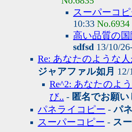
No.6835
スーパーコピ
10:33
No.6934
高い品質の国
sdfsd
13/10/26
Re: あなたのような
ジャアファル如月
12/
Re^2: あなた
び..
-
匿名でお願い
パネライコピー
-
パ
スーパーコピー
-
ス