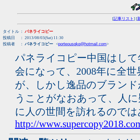
[
記事リスト
] [
タイトル
：
パネライコピー
投稿日
： 2013/08/03(Sat) 11:30
投稿者
：
パネライコピー
<
porteousqkq@hotmail.com
>
パネライコピー中国はして
会になって、2008年に全
が、しかし逸品のブランド
うことがなおあって、人に
に人の世間を訪れるのでは
http://www.supercopy2018.com