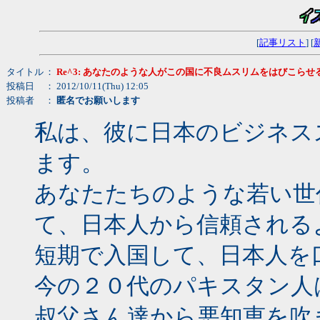
[
記事リスト
] [
タイトル
：
Re^3: あなたのような人がこの国に不良ムスリムをはびこらせ
投稿日
： 2012/10/11(Thu) 12:05
投稿者
：
匿名でお願いします
私は、彼に日本のビジネス
ます。
あなたたちのような若い世
て、日本人から信頼される
短期で入国して、日本人を
今の２０代のパキスタン人
叔父さん達から悪知恵を吹