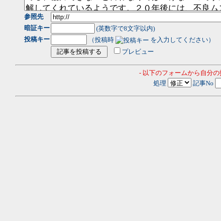
参照先
暗証キー
(英数字で8文字以内)
投稿キー
（投稿時
を入力してください）
プレビュー
- 以下のフォームから自分
処理
記事No