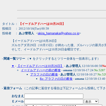
タイトル
：
【イードルアドハーは10月26日】
投稿日
： 2012/10/16(Tue) 00:59
投稿者
：
あぶ管理人
<
akira_hamanaka@yahoo.co.jp
>
【イードルアドハーは10月26日】
ズルカアダ月29日（10月15日）が終わった後、ズルハッジの新月が
そして、イードルアドハーは10月26日金曜日です。
- 関連一覧ツリー
（▼ をクリックするとツリー全体を一括表示します）
▼
-
【イードルアドハーは10月26日】
-
あぶ管理人
12/10/16-00:59
No
イードルアドハーの前の断食
-
amana
12/10/16-17:24
No.5287
アラファの日の断食
-
あぶ管理人
12/10/18-10:27
No.52
Re: アラファの日の断食
-
amana
12/10/18-13:40
- 返信フォーム
（この記事に返信する場合は下記フォームから投稿して下さ
おなまえ
Ｅメール