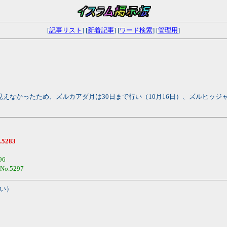
[
記事リスト
] [
新着記事
] [
ワード検索
] [
管理用
]
見えなかったため、ズルカアダ月は30日まで行い（10月16日）、ズルヒッジャ
.5283
96
No.5297
い）