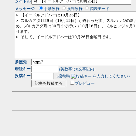
タイトル
メッセージ
手動改行
強制改行
図表モード
参照先
暗証キー
(英数字で8文字以内)
投稿キー
（投稿時
を入力してください）
プレビュー