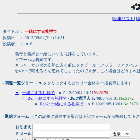
[
記事リスト
] [
タイトル
：
一緒にする礼拝で
投稿日
： 2012/09/04(Tue) 14:51
投稿者
：
ｓｆ
義母と義姉と一緒にいつも礼拝をしています。
イマームは義姉です。
さっき、サジダの姿勢に入る前にタクビール（アッラーフアクバル
心の中で唱えるのを忘れてしまったのですが、この場合はどうすれ
- 関連一覧ツリー
（▼ をクリックするとツリー全体を一括表示します）
▼
-
一緒にする礼拝で
-
ｓｆ
12/09/04-14:51
No.5170
Re: 一緒にする礼拝で
-
あぶ管理人
12/09/04-18:01
No.5172
Re^2: 一緒にする礼拝で
-
ｓｆ
12/09/05-13:01
No.5173
- 返信フォーム
（この記事に返信する場合は下記フォームから投稿して下さ
おなまえ
Ｅメール