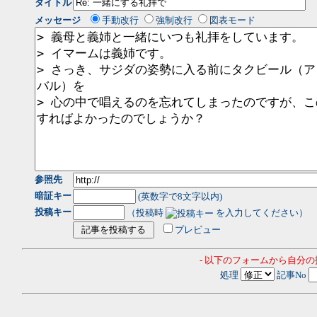
タイトル
メッセージ
手動改行
強制改行
図表モード
参照先
暗証キー
(英数字で8文字以内)
投稿キー
（投稿時
を入力してください）
プレビュー
- 以下のフォームから自分
処理
記事No