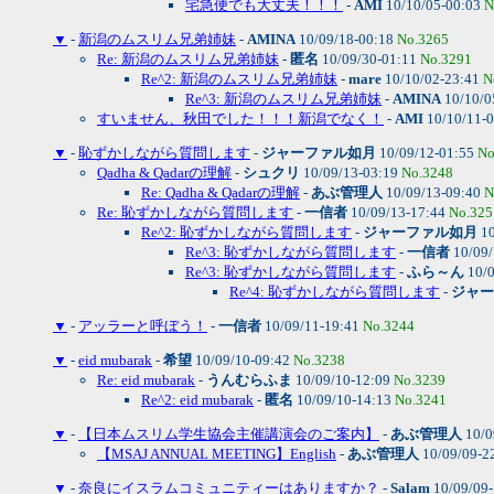
宅急便でも大丈夫！！！
-
AMI
10/10/05-00:03
N
▼
-
新潟のムスリム兄弟姉妹
-
AMINA
10/09/18-00:18
No.3265
Re: 新潟のムスリム兄弟姉妹
-
匿名
10/09/30-01:11
No.3291
Re^2: 新潟のムスリム兄弟姉妹
-
mare
10/10/02-23:41
N
Re^3: 新潟のムスリム兄弟姉妹
-
AMINA
10/10/0
すいません、秋田でした！！！新潟でなく！
-
AMI
10/10/11-
▼
-
恥ずかしながら質問します
-
ジャーファル如月
10/09/12-01:55
No
Qadha & Qadarの理解
-
シュクリ
10/09/13-03:19
No.3248
Re: Qadha & Qadarの理解
-
あぶ管理人
10/09/13-09:40
N
Re: 恥ずかしながら質問します
-
一信者
10/09/13-17:44
No.325
Re^2: 恥ずかしながら質問します
-
ジャーファル如月
10
Re^3: 恥ずかしながら質問します
-
一信者
10/09/
Re^3: 恥ずかしながら質問します
-
ふら～ん
10/0
Re^4: 恥ずかしながら質問します
-
ジャー
▼
-
アッラーと呼ぼう！
-
一信者
10/09/11-19:41
No.3244
▼
-
eid mubarak
-
希望
10/09/10-09:42
No.3238
Re: eid mubarak
-
うんむらふま
10/09/10-12:09
No.3239
Re^2: eid mubarak
-
匿名
10/09/10-14:13
No.3241
▼
-
【日本ムスリム学生協会主催講演会のご案内】
-
あぶ管理人
10/0
【MSAJ ANNUAL MEETING】English
-
あぶ管理人
10/09/09-2
▼
-
奈良にイスラムコミュニティーはありますか？
-
Salam
10/09/09