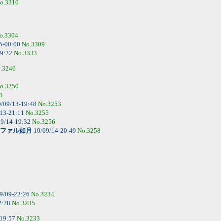
o.3310
o.3304
5-00:00
No.3309
09:22
No.3333
.3246
o.3250
1
/09/13-19:48
No.3253
13-21:11
No.3255
9/14-19:32
No.3256
ファル如月
10/09/14-20:49
No.3258
9/09-22:26
No.3234
2:28
No.3235
-19:57
No.3233