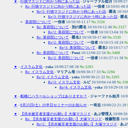
▼
-
行徳マスジドに向かう時にあった話
-
ジャーファル如月
10/09/27
Re: 行徳マスジドに向かう時にあった話
-
一信者
10/10/01-08:
Re^2: 行徳マスジドに向かう時にあった話
-
匿名
10/10/
Re^3: 行徳マスジドに向かう時にあった話
-
匿名
美容院について
-
一信者
10/10/10-11:17
No.3326
Re: 美容院について
-
別の匿名
10/10/10-12:40
No.3327
Re^2: 美容院について
-
一信者
10/10/13-04:16
N
Re: 美容院について
-
匿名2
10/10/10-17:48
No.3330
Re^2: 美容院について
-
一信者
10/10/15-18:24
N
Re^3: 美容院について
-
匿名2
10/10/17-1
Re: 美容院について
-
Pumi
10/12/06-22:54
No.3468
Re^2: 美容院について
-
一信者
11/01/27-11:58
N
▼
-
イスラム文化
-
yuka
10/09/27-08:58
No.3283
Re: イスラム文化
-
マリアム母
10/09/30-17:33
No.3294
Re^2: イスラム文化
-
yuka
10/09/30-21:32
No.3295
Re^3: イスラム文化
-
ルビ
10/10/04-14:08
No.33
Re^4: イスラム文化
-
yuka
10/10/29-16:1
▼
-
船橋にハラールショップはありますか？
-
ジャーファル如月
10/0
▼
-
9月25日(土）の半日セミナーのお知らせ
-
一有志
10/09/22-21:29
▼
-
【洪水被災者支援のお願い】大塚マスジド
-
あぶ管理人
10/09/20
Re: 【洪水被災者支援のお願い】大塚マスジド
-
後藤堅吾
10/0
Re^2: 【洪水被災者支援のお願い】大塚マスジド
-
あぶ