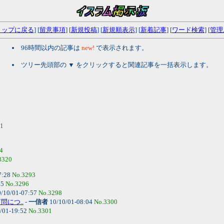
トップに戻る
] [
留意事項
] [
新規投稿
] [
新規順表示
] [
新着記事
] [
ワード検索
] [
管理
96時間以内の記事は
new!
で表示されます。
ツリー先頭部の ▼ をクリックすると関連記事を一括表示します。
21
4
3320
7:28
No.3293
45
No.3296
/10/01-07:57
No.3298
問につ..
-
一信者
10/10/01-08:04
No.3300
/01-19:52
No.3301