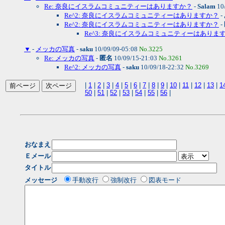
Re: 奈良にイスラムコミュニティーはありますか？
-
Salam
10
Re^2: 奈良にイスラムコミュニティーはありますか？
-
Re^2: 奈良にイスラムコミュニティーはありますか？
-
Re^3: 奈良にイスラムコミュニティーはありま
▼
-
メッカの写真
-
saku
10/09/09-05:08
No.3225
Re: メッカの写真
-
匿名
10/09/15-21:03
No.3261
Re^2: メッカの写真
-
saku
10/09/18-22:32
No.3269
|
1
|
2
|
3
|
4
|
5
|
6
|
7
|
8
|
9
|
10
|
11
|
12
|
13
|
1
50
|
51
|
52
|
53
|
54
|
55
|
56
|
おなまえ
Ｅメール
タイトル
メッセージ
手動改行
強制改行
図表モード