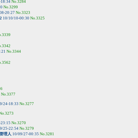
-18:34
No.3284
00
No.3299
08-20:27
No.3323
2
10/10/10-00:30
No.3325
o.3339
o.3342
7:21
No.3344
o.3562
06
0
No.3377
9/24-18:33
No.3277
No.3273
-23:15
No.3270
9/25-22:54
No.3279
管理人
10/09/27-00:35
No.3281