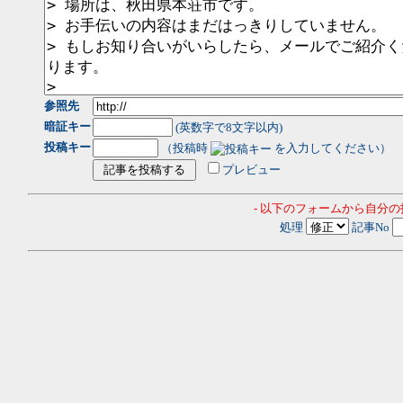
参照先
暗証キー
(英数字で8文字以内)
投稿キー
（投稿時
を入力してください）
プレビュー
- 以下のフォームから自分
処理
記事No