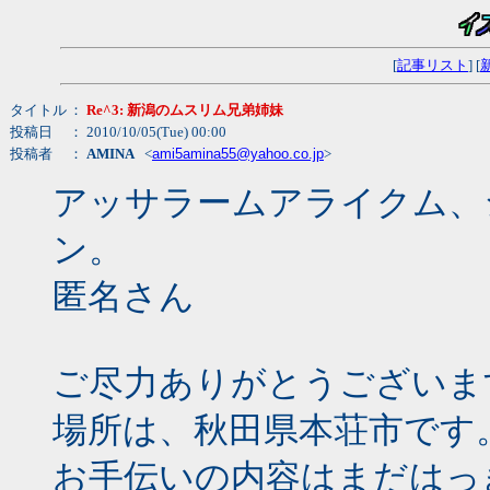
[
記事リスト
] [
タイトル
：
Re^3: 新潟のムスリム兄弟姉妹
投稿日
： 2010/10/05(Tue) 00:00
投稿者
：
AMINA
<
ami5amina55@yahoo.co.jp
>
アッサラームアライクム、
ン。
匿名さん
ご尽力ありがとうございま
場所は、秋田県本荘市です
お手伝いの内容はまだはっ