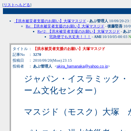
[
リストへもどる
]
【洪水被災者支援のお願い】大塚マスジド
-
あぶ管理人
10/09/20-23
Re: 【洪水被災者支援のお願い】大塚マスジド
-
後藤堅吾
10/0
Re^2: 【洪水被災者支援のお願い】大塚マスジド
-
あぶ
宅急便でも大丈夫！！！
-
AMI
10/10/05-00:03
N
タイトル
：
【洪水被災者支援のお願い】大塚マスジド
記事No
：
3270
投稿日
： 2010/09/20(Mon) 23:15
投稿者
：
あぶ管理人
<
akira_hamanaka@yahoo.co.jp
>
ジャパン・イスラミック・
ーム文化センター）
マスジド（モスク）大塚 