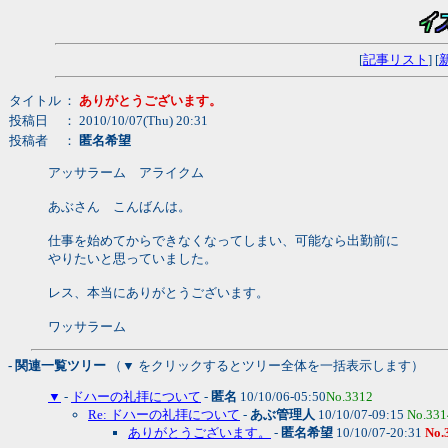
[
記事リスト
] [
タイトル
：
ありがとうございます。
投稿日
： 2010/10/07(Thu) 20:31
投稿者
：
匿名希望
アッサラーム アライクム
あぶさん こんばんは。
仕事を始めてからできなくなってしまい、可能なら出勤前に
やりたいと思っていました。
レス、本当にありがとうございます。
ワッサラーム
- 関連一覧ツリー
（▼ をクリックするとツリー全体を一括表示します）
▼
-
ドハーの礼拝について
-
匿名
10/10/06-05:50
No.3312
Re: ドハーの礼拝について
-
あぶ管理人
10/10/07-09:15
No.331
ありがとうございます。
-
匿名希望
10/10/07-20:31
No.