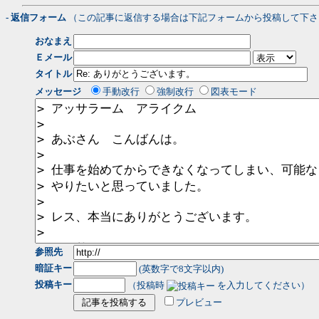
- 返信フォーム
（この記事に返信する場合は下記フォームから投稿して下さ
おなまえ
Ｅメール
タイトル
メッセージ
手動改行
強制改行
図表モード
参照先
暗証キー
(英数字で8文字以内)
投稿キー
（投稿時
を入力してください）
プレビュー