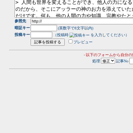
参照先
暗証キー
(英数字で8文字以内)
投稿キー
（投稿時
を入力してください）
プレビュー
- 以下のフォームから自分
処理
記事No