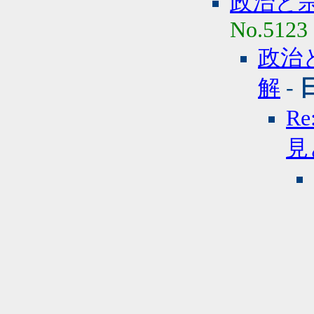
政治と
No.5123
政治
解
-
R
見