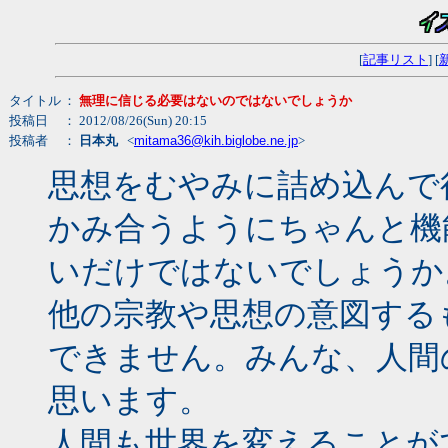
[
記事リスト
] [
タイトル
：
無理に信じる必要はないのではないでしょうか
投稿日
： 2012/08/26(Sun) 20:15
投稿者
：
日本丸
<
mitama36@kih.biglobe.ne.jp
>
思想をむやみに詰め込んで
かみ合うようにちゃんと機
いだけではないでしょうか
他の宗教や思想の意図する
できません。みんな、人間
思います。
人間も世界を変えることが