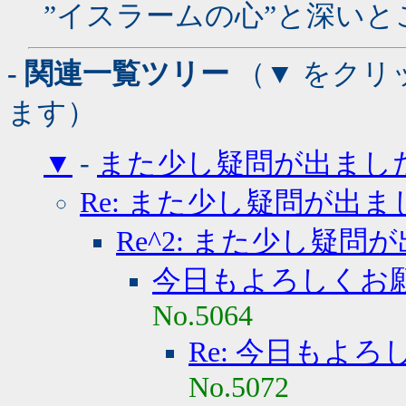
”イスラームの心”と深い
- 関連一覧ツリー
（▼ をクリ
ます）
▼
-
また少し疑問が出まし
Re: また少し疑問が出ま
Re^2: また少し疑問
今日もよろしくお
No.5064
Re: 今日もよ
No.5072