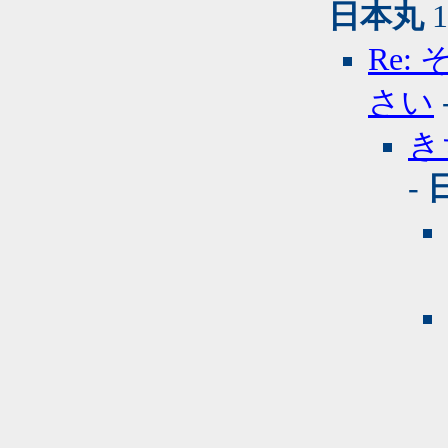
日本丸
1
Re
さい
き
-