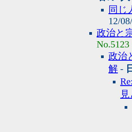
同じ
12/08
政治と
No.5123
政治
解
-
R
見