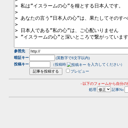
参照先
暗証キー
(英数字で8文字以内)
投稿キー
（投稿時
を入力してください）
プレビュー
- 以下のフォームから自分
処理
記事No