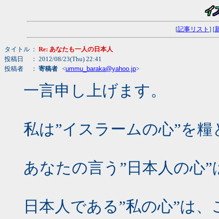
[
記事リスト
] [
タイトル
：
Re: あなたも一人の日本人
投稿日
： 2012/08/23(Thu) 22:41
投稿者
：
寄稿者
<
ummu_baraka@yahoo.jp
>
一言申し上げます。
私は”イスラームの心”を
あなたの言う”日本人の心
日本人である”私の心”は