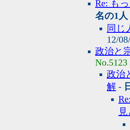
Re: 
名の1人
同じ
12/08
政治と
No.5123
政治
解
-
R
見