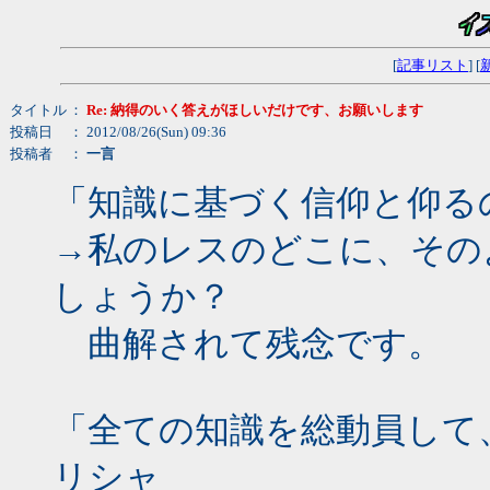
[
記事リスト
] [
タイトル
：
Re: 納得のいく答えがほしいだけです、お願いします
投稿日
： 2012/08/26(Sun) 09:36
投稿者
：
一言
「知識に基づく信仰と仰る
→私のレスのどこに、その
しょうか？
曲解されて残念です。
「全ての知識を総動員して
リシャ