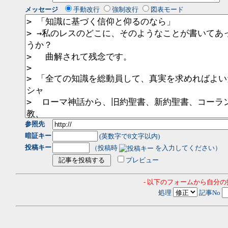
メッセージ
手動改行
強制改行
図表モード
参照先
暗証キー
(英数字で8文字以内)
投稿キー
（投稿時
を入力してください）
プレビュー
- 以下のフォームから自分
処理
記事No