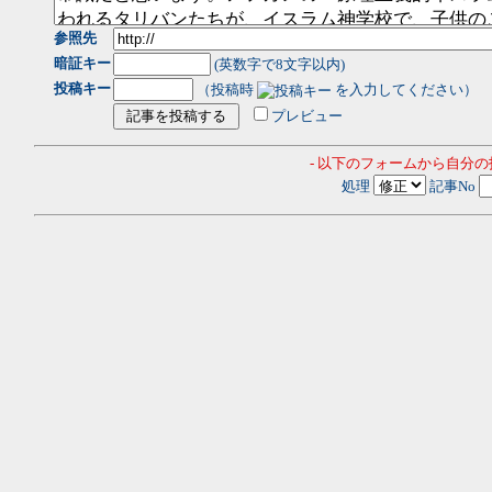
参照先
暗証キー
(英数字で8文字以内)
投稿キー
（投稿時
を入力してください）
プレビュー
- 以下のフォームから自分
処理
記事No