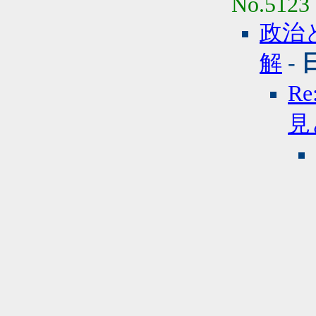
No.5123
政治
解
-
R
見