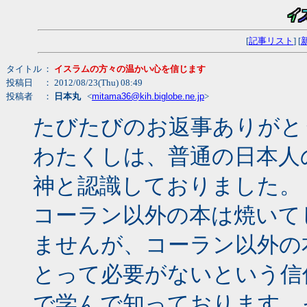
[
記事リスト
] [
タイトル
：
イスラムの方々の温かい心を信じます
投稿日
： 2012/08/23(Thu) 08:49
投稿者
：
日本丸
<
mitama36@kih.biglobe.ne.jp
>
たびたびのお返事ありがと
わたくしは、普通の日本人
神と認識しておりました。
コーラン以外の本は焼いて
ませんが、コーラン以外の
とって必要がないという信
で学んで知っております。