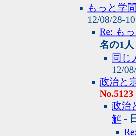
もっと学
12/08/28-1
Re: 
名の1人
同じ
12/08
政治と
No.5123
政治
解
-
R