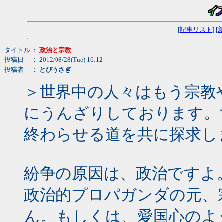
[
記事リスト
] [
タイトル
：
政治と宗教
投稿日
： 2012/08/28(Tue) 16:12
投稿者
：
とびうさぎ
＞世界中の人々はもう宗教
にうんざりしております。
終わらせる道を共に探求し
紛争の原因は、政治ですよ
政治的プロパガンダの元、
ん。もしくは、愛国心のよ