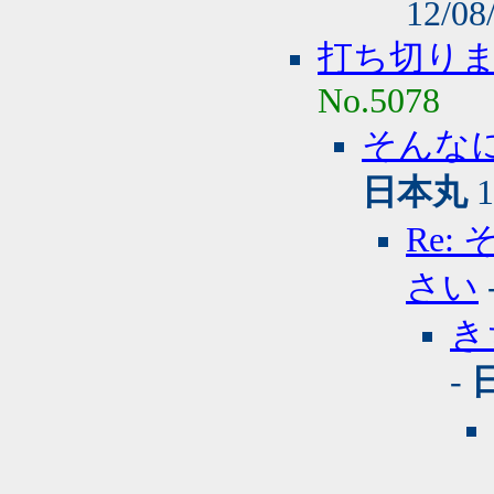
12/08
打ち切り
No.5078
そんな
日本丸
1
Re
さい
き
-