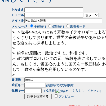
おなまえ
Ｅメール
タイトル
メッセージ
手動改行
強制改行
図表モード
参照先
暗証キー
(英数字で8文字以内)
投稿キー
（投稿時
を入力してください）
プレビュー