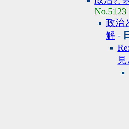
政治と
No.5123
政治
解
-
R
見