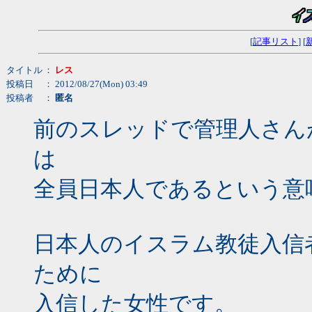
[
記事リスト
] [
タイトル
：
レス
投稿日
： 2012/08/27(Mon) 03:49
投稿者
：
匿名
前のスレッドで管理人さん
は
全員日本人であるという意
日本人のイスラム教徒入信
ために
入信した女性です。