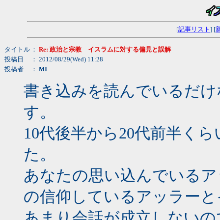
[
記事リスト
] [
タイトル
：
Re: 政治と宗教 イスラムに対する偏見と誤解
投稿日
： 2012/08/29(Wed) 11:28
投稿者
：
MI
書き込みを読んでいるだけ
す。
10代後半から20代前半く
た。
あなたの思い込んでいるア
の信仰しているアッラーと
あまり会話が成立しないの