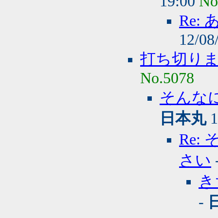
19:00
No
Re
12/08
打ち切り
No.5078
そんな
日本丸
1
Re
さい
き
-